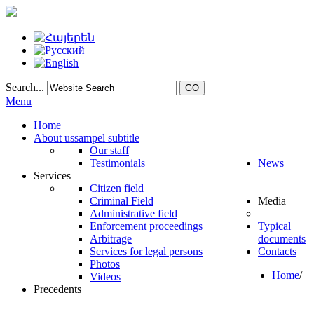
Search...
GO
Menu
Home
About us
sampel subtitle
Our staff
Testimonials
News
Services
Citizen field
Criminal Field
Media
Administrative field
Enforcement proceedings
Typical
Arbitrage
documents
Services for legal persons
Contacts
Photos
Home
/
Videos
Precedents